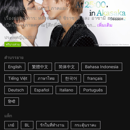
2 ซีซั่น 20 ตอน และ 1 ภาคแยก
เรื่องย่อทางการ: หลังจาก ยูกิ ชิราซากิ และ อาซามิ ฮายามะ
เปิดใจสารภาพความรู้สึกที่มีต่อกัน พวกเขาก...
เพิ่มเติม
ประเทศญี่ปุ่น
2024
ฟรีบางส่วน
คำบรรยาย
English
繁體中文
简体中文
Bahasa Indonesia
Tiếng Việt
ภาษาไทย
한국어
français
Deutsch
Español
Italiano
Português
हिन्दी
แท็ก
เกย์
BL
รักในที่ทำงาน
กระตุ้นราคะ