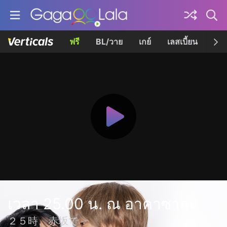
ฟรี
BL/วาย
เกย์
เลสเบี้ยน
เควี
เวลา 25.00 น. ณ อาคาซากะ
２５時、赤坂で