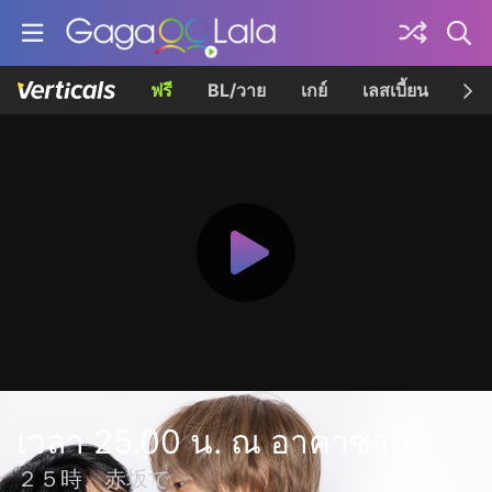
ฟรี
BL/วาย
เกย์
เลสเบี้ยน
เควี
เวลา 25.00 น. ณ อาคาซากะ
２５時、赤坂で