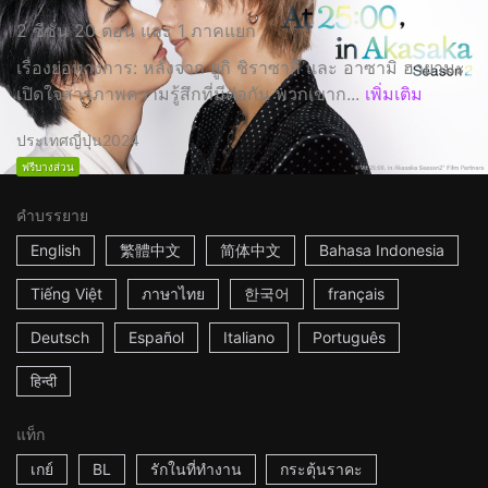
2 ซีซั่น 20 ตอน และ 1 ภาคแยก
เรื่องย่อทางการ: หลังจาก ยูกิ ชิราซากิ และ อาซามิ ฮายามะ
เปิดใจสารภาพความรู้สึกที่มีต่อกัน พวกเขาก...
เพิ่มเติม
ประเทศญี่ปุ่น
2024
ฟรีบางส่วน
คำบรรยาย
English
繁體中文
简体中文
Bahasa Indonesia
Tiếng Việt
ภาษาไทย
한국어
français
Deutsch
Español
Italiano
Português
हिन्दी
แท็ก
เกย์
BL
รักในที่ทำงาน
กระตุ้นราคะ