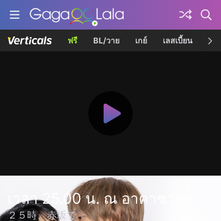
ฟรี
BL/วาย
เกย์
เลสเบี้ยน
เควี
เวลา 25.00 น. ณ อาคาซากะ
２５時、赤坂で