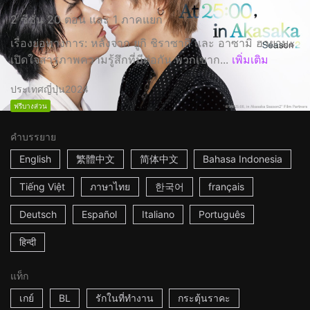
2 ซีซั่น 20 ตอน และ 1 ภาคแยก
เรื่องย่อทางการ: หลังจาก ยูกิ ชิราซากิ และ อาซามิ ฮายามะ
เปิดใจสารภาพความรู้สึกที่มีต่อกัน พวกเขาก...
เพิ่มเติม
ประเทศญี่ปุ่น
2024
ฟรีบางส่วน
คำบรรยาย
English
繁體中文
简体中文
Bahasa Indonesia
Tiếng Việt
ภาษาไทย
한국어
français
Deutsch
Español
Italiano
Português
हिन्दी
แท็ก
เกย์
BL
รักในที่ทำงาน
กระตุ้นราคะ