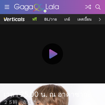
ฟรี
BL/วาย
เกย์
เลสเบี้ยน
เควี
เวลา 25.00 น. ณ อาคาซากะ
２５時、赤坂で