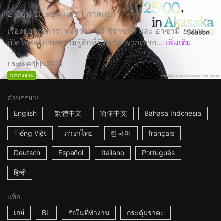
2 ซีซั่น 20 ตอน และ 1 ภาคแยก
เรื่องย่อทางการ: หลังจาก ยูกิ ชิราซากิ และ อาซามิ ฮายามะ
เปิดใจสารภาพความรู้สึกที่มีต่อกัน พวกเขาก...
เพิ่มเติม
ประเทศญี่ปุ่น
2024
ฟรีบางส่วน
คำบรรยาย
English
繁體中文
简体中文
Bahasa Indonesia
Tiếng Việt
ภาษาไทย
한국어
français
Deutsch
Español
Italiano
Português
हिन्दी
แท็ก
เกย์
BL
รักในที่ทำงาน
กระตุ้นราคะ