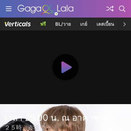
ฟรี
BL/วาย
เกย์
เลสเบี้ยน
เควี
เวลา 25.00 น. ณ อาคาซากะ
２５時、赤坂で