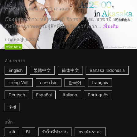
2 ซีซั่น 20 ตอน และ 1 ภาคแยก
เรื่องย่อทางการ: หลังจาก ยูกิ ชิราซากิ และ อาซามิ ฮายามะ
เปิดใจสารภาพความรู้สึกที่มีต่อกัน พวกเขาก...
เพิ่มเติม
ประเทศญี่ปุ่น
2024
ฟรีบางส่วน
คำบรรยาย
English
繁體中文
简体中文
Bahasa Indonesia
Tiếng Việt
ภาษาไทย
한국어
français
Deutsch
Español
Italiano
Português
हिन्दी
แท็ก
เกย์
BL
รักในที่ทำงาน
กระตุ้นราคะ