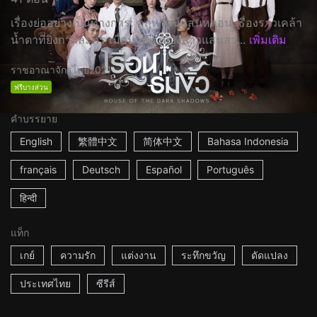
เรื่องย่ออย่างเป็นทางการ: คฤหาสน์แสนหลอน เรื่องราวเคล้า
น้ำตาที่ยิ่งกว่าละคร เมื่อมาลัย หญิงสาวแสนสว...
เพิ่มเติม
ราชอาณาจักรไทย
2021
ฟรีบางส่วน
คำบรรยาย
English
繁體中文
简体中文
Bahasa Indonesia
français
Deutsch
Español
Português
हिन्दी
แท็ก
เกย์
ความรัก
แต่งงาน
ระทึกขวัญ
ดัดแปลง
ประเทศไทย
ซีรีส์