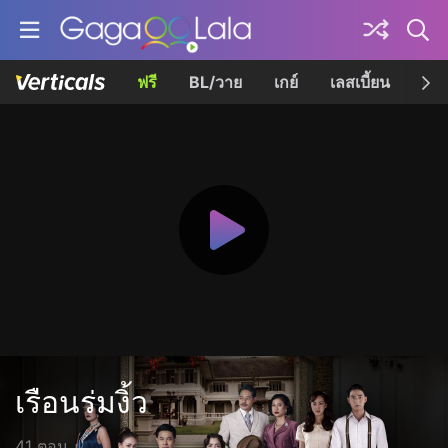
ฟรี
BL/วาย
เกย์
เลสเบี้ยน
เควี
เรือนร่มงิ้ว
41 ตอน