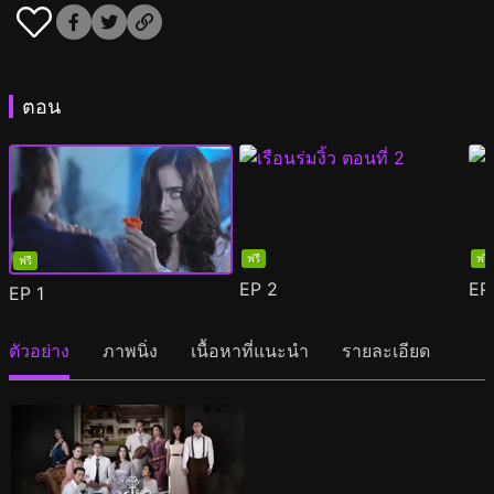
ตอน
ฟรี
ฟรี
ฟรี
EP
2
E
EP
1
ตัวอย่าง
ภาพนิ่ง
เนื้อหาที่แนะนำ
รายละเอียด