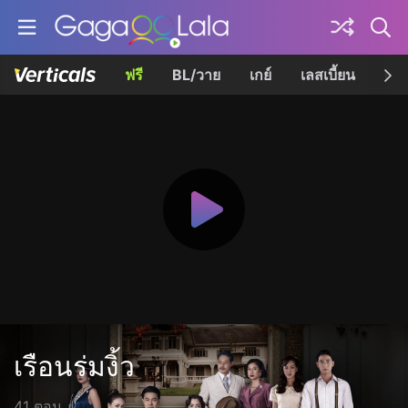
ฟรี
BL/วาย
เกย์
เลสเบี้ยน
เควี
เรือนร่มงิ้ว
41 ตอน