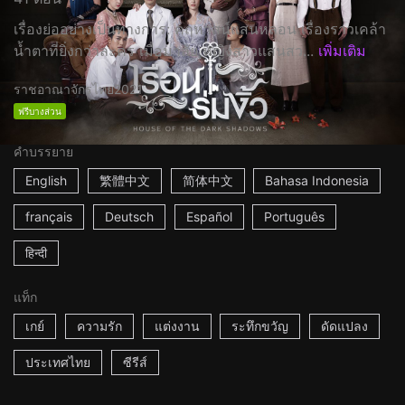
เรื่องย่ออย่างเป็นทางการ: คฤหาสน์แสนหลอน เรื่องราวเคล้า
น้ำตาที่ยิ่งกว่าละคร เมื่อมาลัย หญิงสาวแสนสว...
เพิ่มเติม
ราชอาณาจักรไทย
2021
ฟรีบางส่วน
คำบรรยาย
English
繁體中文
简体中文
Bahasa Indonesia
français
Deutsch
Español
Português
हिन्दी
แท็ก
เกย์
ความรัก
แต่งงาน
ระทึกขวัญ
ดัดแปลง
ประเทศไทย
ซีรีส์