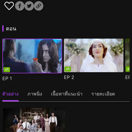
ตอน
ฟรี
ฟรี
ฟรี
EP
2
E
EP
1
ตัวอย่าง
ภาพนิ่ง
เนื้อหาที่แนะนำ
รายละเอียด