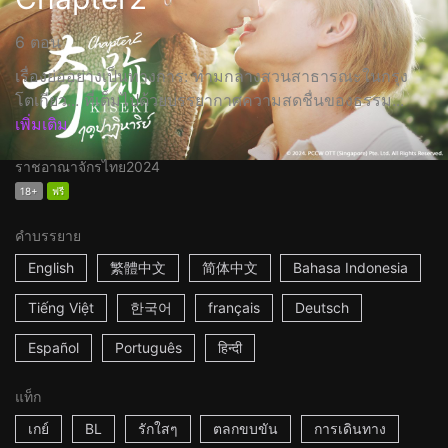
6 ตอน
เรื่องย่ออย่างเป็นทางการ: ท่ามกลางสวนสาธารณะในกรุง
โตเกียว... ที่เต็มไปด้วยบรรยากาศความสดชื่นของธรรม...
เพิ่มเติม
ราชอาณาจักรไทย
2024
18+
ฟรี
คำบรรยาย
English
繁體中文
简体中文
Bahasa Indonesia
Tiếng Việt
한국어
français
Deutsch
Español
Português
हिन्दी
แท็ก
เกย์
BL
รักใสๆ
ตลกขบขัน
การเดินทาง