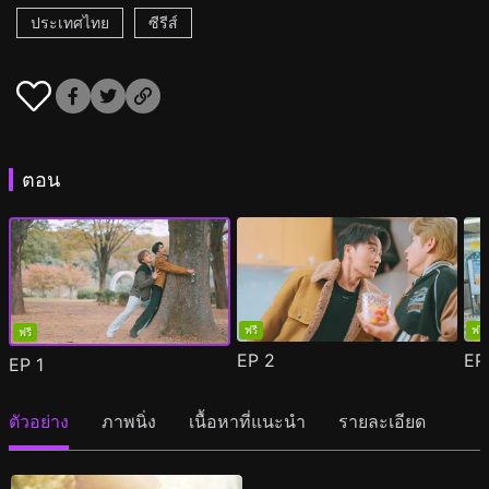
ประเทศไทย
ซีรีส์
ตอน
ฟรี
ฟรี
ฟรี
EP
2
E
EP
1
ตัวอย่าง
ภาพนิ่ง
เนื้อหาที่แนะนำ
รายละเอียด