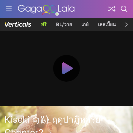
ฟรี
BL/วาย
เกย์
เลสเบี้ยน
เควี
Kiseki 奇跡 ฤดูปาฏิหาริย์
Chapter2