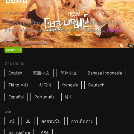
6 ตอน
เรื่องย่ออย่างเป็นทางการ: หนุ่มไทย 5 คนที่บินลัดฟ้าไปทำ
ตามความฝันการเป็นศิลปินถึงเกาหลีถึงกับต้องช็...
เพิ่มเติม
ราชอาณาจักรไทย
2024
ตอนที่ 1 ฟรี
คำบรรยาย
English
繁體中文
简体中文
Bahasa Indonesia
Tiếng Việt
한국어
français
Deutsch
Español
Português
हिन्दी
แท็ก
เกย์
BL
ตลกขบขัน
การเดินทาง
ประเทศไทย
ซีรีส์