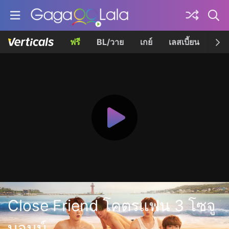
ฟรี
BL/วาย
เกย์
เลสเบี้ยน
เควี
Close Friend โคตรแฟน 3 โซจู
บอมบ์