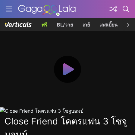
ฟรี
BL/วาย
เกย์
เลสเบี้ยน
เควี
Close Friend โคตรแฟน 3 โซจู
บอมบ์