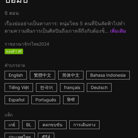
6 ตอน
เรื่องย่ออย่างเป็นทางการ: หนุ่มไทย 5 คนที่บินลัดฟ้าไปทำ
ตามความฝันการเป็นศิลปินถึงเกาหลีถึงกับต้องช็...
เพิ่มเติม
ราชอาณาจักรไทย
2024
ตอนที่ 1 ฟรี
คำบรรยาย
English
繁體中文
简体中文
Bahasa Indonesia
Tiếng Việt
한국어
français
Deutsch
Español
Português
हिन्दी
แท็ก
เกย์
BL
ตลกขบขัน
การเดินทาง
ประเทศไทย
ซีรีส์