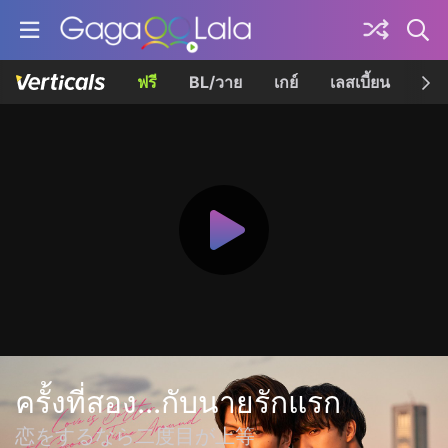
ฟรี
BL/วาย
เกย์
เลสเบี้ยน
เควี
ครั้งที่สอง...กับนายรักแรก
恋をするなら二度目が上等