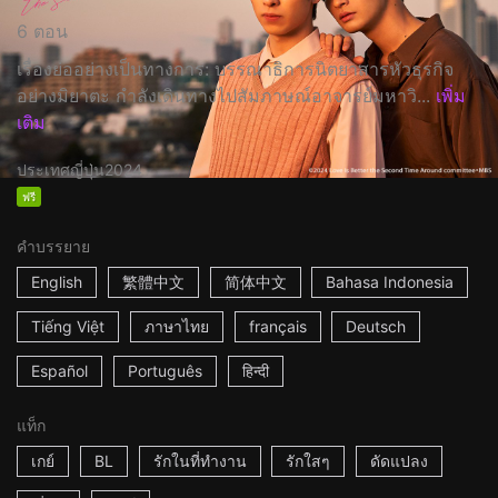
6 ตอน
เรื่องย่ออย่างเป็นทางการ: บรรณาธิการนิตยาสารหัวธุรกิจ
อย่างมิยาตะ กำลังเดินทางไปสัมภาษณ์อาจารย์มหาวิ...
เพิ่ม
เติม
ประเทศญี่ปุ่น
2024
ฟรี
คำบรรยาย
English
繁體中文
简体中文
Bahasa Indonesia
Tiếng Việt
ภาษาไทย
français
Deutsch
Español
Português
हिन्दी
แท็ก
เกย์
BL
รักในที่ทำงาน
รักใสๆ
ดัดแปลง