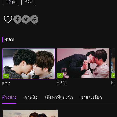
ญี่ปุ่น
ซีรีส์
ตอน
ฟรี
ฟรี
ฟรี
EP
2
E
EP
1
ตัวอย่าง
ภาพนิ่ง
เนื้อหาที่แนะนำ
รายละเอียด