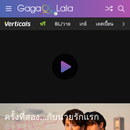
ฟรี
BL/วาย
เกย์
เลสเบี้ยน
เควี
ครั้งที่สอง...กับนายรักแรก
恋をするなら二度目が上等