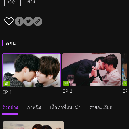
ญี่ปุ่น
ซีรีส์
ตอน
ฟรี
ฟรี
ฟรี
EP
2
E
EP
1
ตัวอย่าง
ภาพนิ่ง
เนื้อหาที่แนะนำ
รายละเอียด