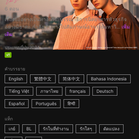
6 ตอน
เรื่องย่ออย่างเป็นทางการ: บรรณาธิการนิตยาสารหัวธุรกิจ
อย่างมิยาตะ กำลังเดินทางไปสัมภาษณ์อาจารย์มหาวิ...
เพิ่ม
เติม
ประเทศญี่ปุ่น
2024
ฟรี
คำบรรยาย
English
繁體中文
简体中文
Bahasa Indonesia
Tiếng Việt
ภาษาไทย
français
Deutsch
Español
Português
हिन्दी
แท็ก
เกย์
BL
รักในที่ทำงาน
รักใสๆ
ดัดแปลง