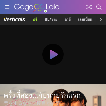
ฟรี
BL/วาย
เกย์
เลสเบี้ยน
เควี
ครั้งที่สอง...กับนายรักแรก
恋をするなら二度目が上等