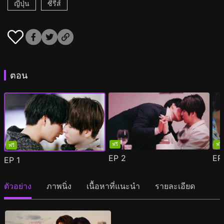
ญี่ปุ่น
ซีรีส์
ตอน
ฟรี
ฟรี
ฟรี
EP
2
E
EP
1
ตัวอย่าง
ภาพนิ่ง
เนื้อหาที่แนะนำ
รายละเอียด