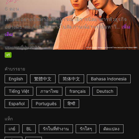
6 ตอน
เรื่องย่ออย่างเป็นทางการ: บรรณาธิการนิตยาสารหัวธุรกิจ
อย่างมิยาตะ กำลังเดินทางไปสัมภาษณ์อาจารย์มหาวิ...
เพิ่ม
เติม
ประเทศญี่ปุ่น
2024
ฟรี
คำบรรยาย
English
繁體中文
简体中文
Bahasa Indonesia
Tiếng Việt
ภาษาไทย
français
Deutsch
Español
Português
हिन्दी
แท็ก
เกย์
BL
รักในที่ทำงาน
รักใสๆ
ดัดแปลง