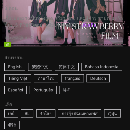
8 ตอน
เรื่องย่ออย่างเป็นทางการ: เรียว ชิกะ และฮิคารุ สามเพื่อนรัก
ชั้นม.5 ที่ใช้ชีวิตอย่างเงียบๆกันอยู่ใน...
เพิ่มเติม
ประเทศญี่ปุ่น
2024
ฟรี
คำบรรยาย
English
繁體中文
简体中文
Bahasa Indonesia
Tiếng Việt
ภาษาไทย
français
Deutsch
Español
Português
हिन्दी
แท็ก
เกย์
BL
รักใสๆ
การรู้รสนิยมทางเพศ
ญี่ปุ่น
ซีรีส์