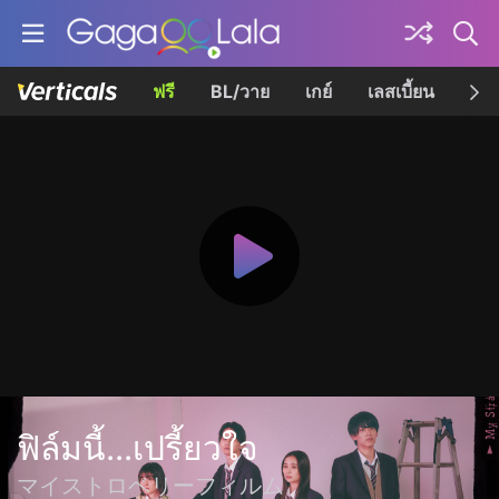
ฟรี
BL/วาย
เกย์
เลสเบี้ยน
เควี
ฟิล์มนี้...เปรี้ยวใจ
マイストロベリーフィルム