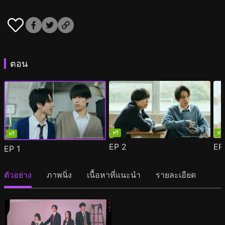
ตอน
ฟรี
ฟรี
ฟรี
EP
2
E
EP
1
ตัวอย่าง
ภาพนิ่ง
เนื้อหาที่แนะนำ
รายละเอียด