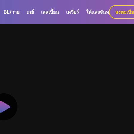
BL/วาย
เกย์
เลสเบี้ยน
เควียร์
ใต้แสงจันทร์
ลงทะเบี
GaLa+