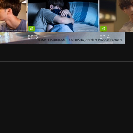
ฟรี
ฟรี
EP
3
EP
4