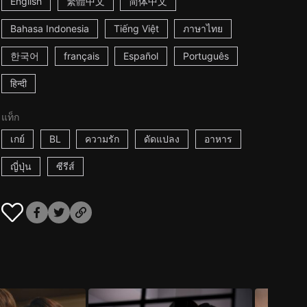
English
繁體中文
简体中文
Bahasa Indonesia
Tiếng Việt
ภาษาไทย
한국어
français
Español
Português
हिन्दी
แท็ก
เกย์
BL
ความรัก
ดัดแปลง
อาหาร
ญี่ปุ่น
ซีรีส์