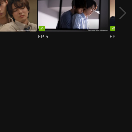
ฟรี
ฟรี
EP
5
EP
6