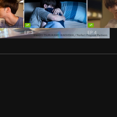
ฟรี
ฟรี
EP
3
EP
4