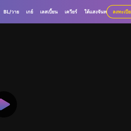
BL/วาย
เกย์
เลสเบี้ยน
เควียร์
ใต้แสงจันทร์
ลงทะเบี
GaLa+