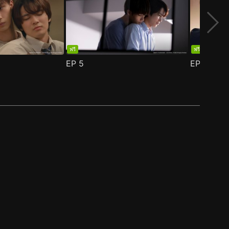
ฟรี
ฟรี
EP
5
EP
6