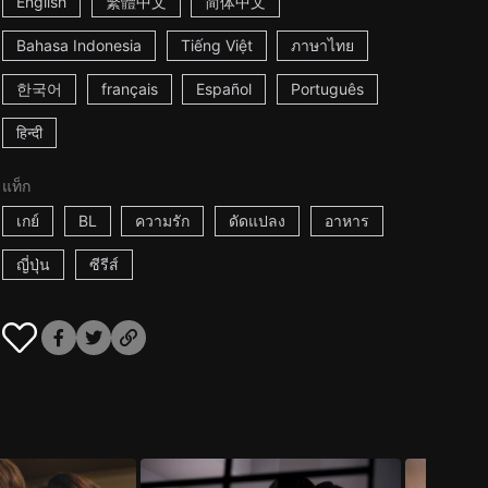
English
繁體中文
简体中文
Bahasa Indonesia
Tiếng Việt
ภาษาไทย
한국어
français
Español
Português
हिन्दी
แท็ก
เกย์
BL
ความรัก
ดัดแปลง
อาหาร
ญี่ปุ่น
ซีรีส์