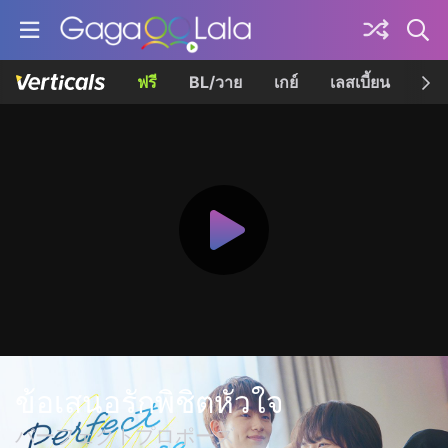
ฟรี
BL/วาย
เกย์
เลสเบี้ยน
เควี
ข้อเสนอรักพิชิตหัวใจ
パーフェクトプロポーズ