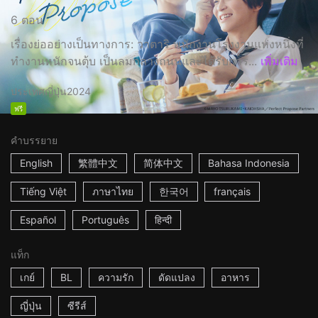
6 ตอน
เรื่องย่ออย่างเป็นทางการ: วาตาริ พนักงานโรงงานแห่งหนึ่งที่
ทำงานหนักจนตุ้บ เป็นลมกลางถนนและได้รับการ...
เพิ่มเติม
ประเทศญี่ปุ่น
2024
ฟรี
คำบรรยาย
English
繁體中文
简体中文
Bahasa Indonesia
Tiếng Việt
ภาษาไทย
한국어
français
Español
Português
हिन्दी
แท็ก
เกย์
BL
ความรัก
ดัดแปลง
อาหาร
ญี่ปุ่น
ซีรีส์