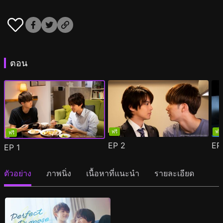
ตอน
ฟรี
ฟรี
ฟรี
EP
2
E
EP
1
ตัวอย่าง
ภาพนิ่ง
เนื้อหาที่แนะนำ
รายละเอียด