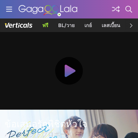
ฟรี
BL/วาย
เกย์
เลสเบี้ยน
เควี
ข้อเสนอรักพิชิตหัวใจ
パーフェクトプロポーズ