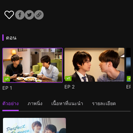
ตอน
ฟรี
ฟรี
ฟรี
EP
2
E
EP
1
ตัวอย่าง
ภาพนิ่ง
เนื้อหาที่แนะนำ
รายละเอียด