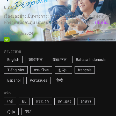
6 ตอน
เรื่องย่ออย่างเป็นทางการ: วาตาริ พนักงานโรงงานแห่งหนึ่งที่
ทำงานหนักจนตุ้บ เป็นลมกลางถนนและได้รับการ...
เพิ่มเติม
ประเทศญี่ปุ่น
2024
ฟรี
คำบรรยาย
English
繁體中文
简体中文
Bahasa Indonesia
Tiếng Việt
ภาษาไทย
한국어
français
Español
Português
हिन्दी
แท็ก
เกย์
BL
ความรัก
ดัดแปลง
อาหาร
ญี่ปุ่น
ซีรีส์