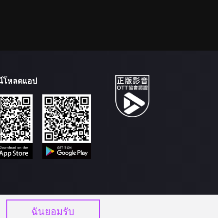
น์โหลดแอป
ฉันยอมรับ