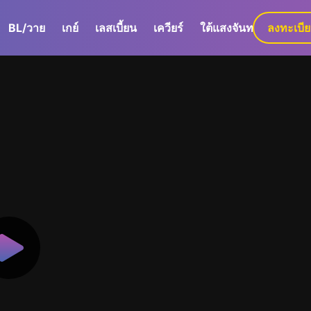
BL/วาย
เกย์
เลสเบี้ยน
เควียร์
ใต้แสงจันทร์
ลงทะเบี
GaLa+