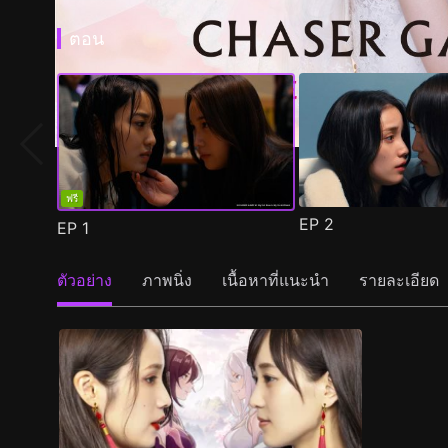
ตอน
ฟรี
EP
2
EP
1
ตัวอย่าง
ภาพนิ่ง
เนื้อหาที่แนะนำ
รายละเอียด