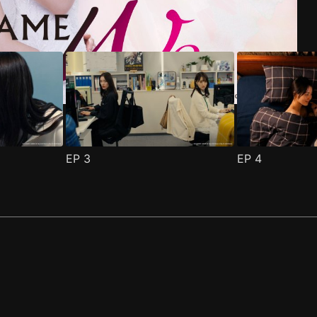
EP
3
EP
4