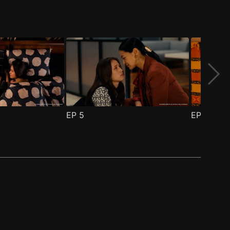
EP
5
EP
6