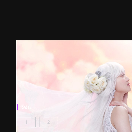
ซีซัน
1
2
เชสเซอร์เกม W : บอสนางร้ายเป็นแฟนเก่าฉัน ตอนที
เชสเซอร์เกม W2: รักนี้สวรรค์เป็นใจ ตอนท