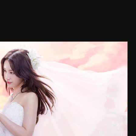
่ 1
ี่ 1
(
(
)
)