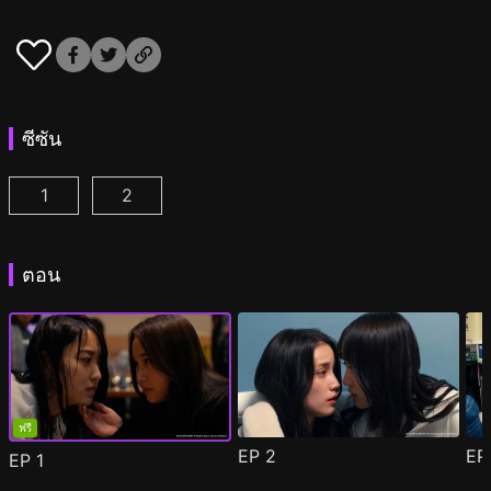
ซีซัน
1
2
เชสเซอร์เกม W : บอสนางร้ายเป็นแฟนเก่าฉัน ตอนที่ 1
เชสเซอร์เกม W2: รักนี้สวรรค์เป็นใจ ตอนที่ 1
(
(
)
)
ตอน
ฟรี
EP
2
E
EP
1