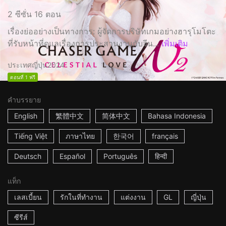
2 ซีซั่น 16 ตอน
เรื่องย่ออย่างเป็นทางการ: ผู้จัดการบริษัทเกมอย่างฮารุโมโตะ
ที่รับหน้าที่ดูแลเรื่องการประสานงานกับจีน...
เพิ่มเติม
ประเทศญี่ปุ่น
2024
ตอนที่ 1 ฟรี
คำบรรยาย
English
繁體中文
简体中文
Bahasa Indonesia
Tiếng Việt
ภาษาไทย
한국어
français
Deutsch
Español
Português
हिन्दी
แท็ก
เลสเบี้ยน
รักในที่ทำงาน
แต่งงาน
GL
ญี่ปุ่น
ซีรีส์