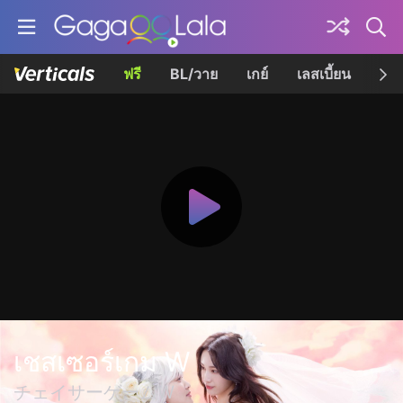
ฟรี
BL/วาย
เกย์
เลสเบี้ยน
เควี
เชสเซอร์เกม W
チェイサーゲームW