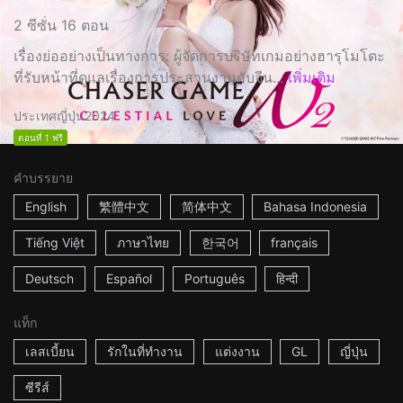
2 ซีซั่น 16 ตอน
เรื่องย่ออย่างเป็นทางการ: ผู้จัดการบริษัทเกมอย่างฮารุโมโตะ
ที่รับหน้าที่ดูแลเรื่องการประสานงานกับจีน...
เพิ่มเติม
ประเทศญี่ปุ่น
2024
ตอนที่ 1 ฟรี
คำบรรยาย
English
繁體中文
简体中文
Bahasa Indonesia
Tiếng Việt
ภาษาไทย
한국어
français
Deutsch
Español
Português
हिन्दी
แท็ก
เลสเบี้ยน
รักในที่ทำงาน
แต่งงาน
GL
ญี่ปุ่น
ซีรีส์