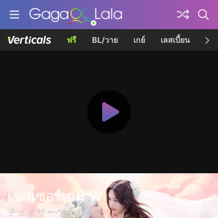
ฟรี
BL/วาย
เกย์
เลสเบี้ยน
เควี
เชสเซอร์เกม W
チェイサーゲームW