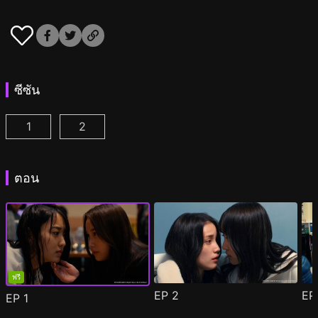
ซีซัน
1
2
เชสเซอร์เกม W : บอสนางร้ายเป็นแฟนเก่าฉัน ตอนที่ 1
เชสเซอร์เกม W2: รักนี้สวรรค์เป็นใจ ตอนที่ 1
(
(
)
)
ตอน
ฟรี
EP
2
E
EP
1