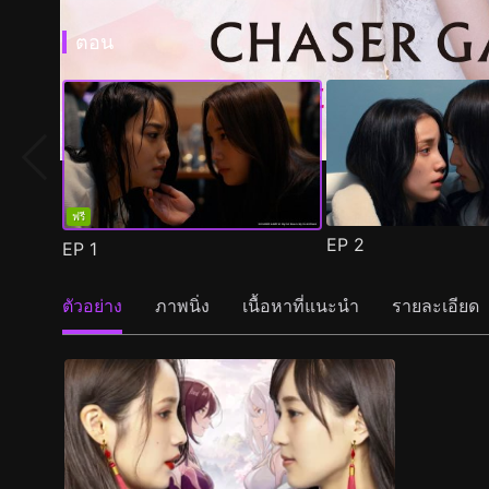
ตอน
ฟรี
EP
2
EP
1
ตัวอย่าง
ภาพนิ่ง
เนื้อหาที่แนะนำ
รายละเอียด