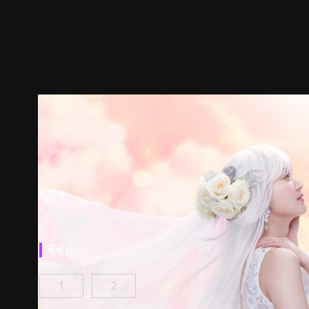
ซีซัน
1
2
เชสเซอร์เกม W : บอสนางร้ายเป็นแฟนเก่าฉัน ตอนที
เชสเซอร์เกม W2: รักนี้สวรรค์เป็นใจ ตอนท