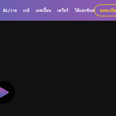
BL/วาย
เกย์
เลสเบี้ยน
เควียร์
ใต้แสงจันทร์
ลงทะเบี
GaLa+