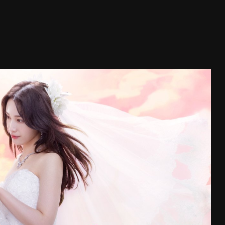
่ 1
ี่ 1
(
(
)
)