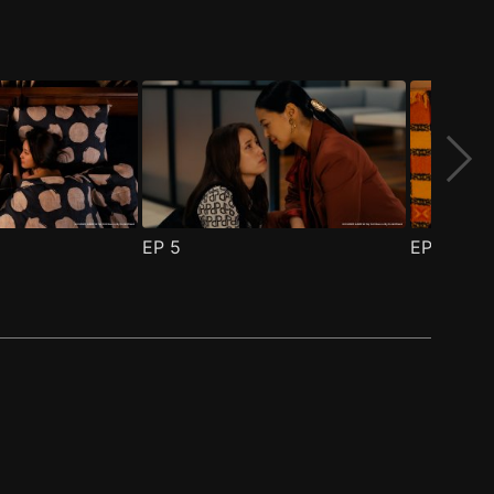
EP
5
EP
6