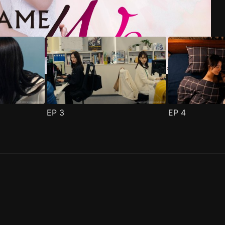
EP
3
EP
4