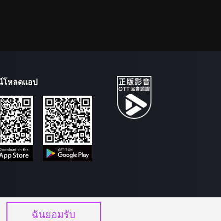
น์โหลดแอป
ฉันยอมรับ