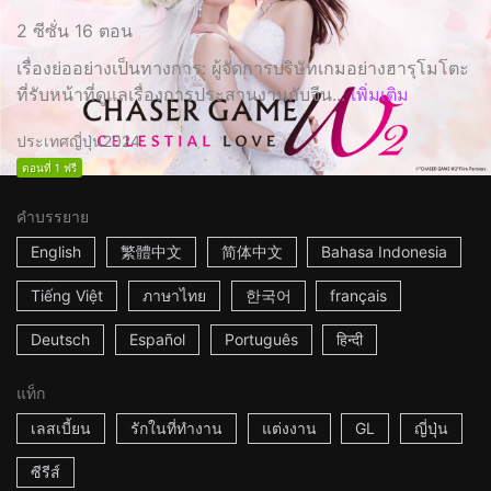
2 ซีซั่น 16 ตอน
เรื่องย่ออย่างเป็นทางการ: ผู้จัดการบริษัทเกมอย่างฮารุโมโตะ
ที่รับหน้าที่ดูแลเรื่องการประสานงานกับจีน...
เพิ่มเติม
ประเทศญี่ปุ่น
2024
ตอนที่ 1 ฟรี
คำบรรยาย
English
繁體中文
简体中文
Bahasa Indonesia
Tiếng Việt
ภาษาไทย
한국어
français
Deutsch
Español
Português
हिन्दी
แท็ก
เลสเบี้ยน
รักในที่ทำงาน
แต่งงาน
GL
ญี่ปุ่น
ซีรีส์