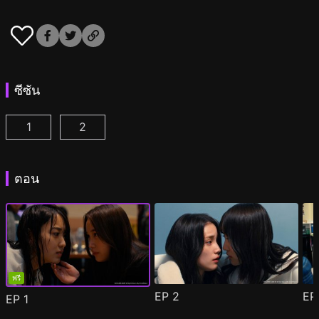
ซีซัน
1
2
เชสเซอร์เกม W : บอสนางร้ายเป็นแฟนเก่าฉัน ตอนที่ 1
เชสเซอร์เกม W2: รักนี้สวรรค์เป็นใจ ตอนที่ 1
(
(
)
)
ตอน
ฟรี
EP
2
E
EP
1