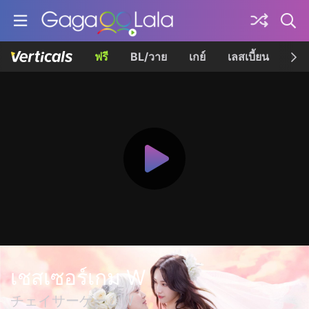
ฟรี
BL/วาย
เกย์
เลสเบี้ยน
เควี
เชสเซอร์เกม W
チェイサーゲームW