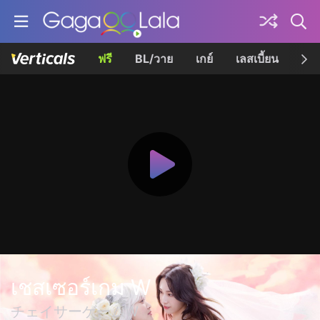
ฟรี
BL/วาย
เกย์
เลสเบี้ยน
เควี
เชสเซอร์เกม W
チェイサーゲームW