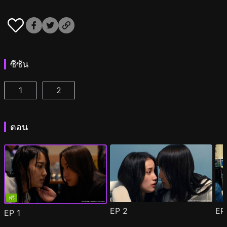
ซีซัน
1
2
เชสเซอร์เกม W : บอสนางร้ายเป็นแฟนเก่าฉัน ตอนที่ 1
เชสเซอร์เกม W2: รักนี้สวรรค์เป็นใจ ตอนที่ 1
(
(
)
)
ตอน
ฟรี
EP
2
E
EP
1