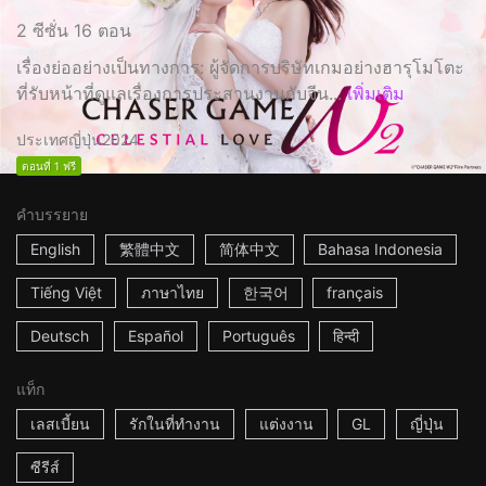
2 ซีซั่น 16 ตอน
เรื่องย่ออย่างเป็นทางการ: ผู้จัดการบริษัทเกมอย่างฮารุโมโตะ
ที่รับหน้าที่ดูแลเรื่องการประสานงานกับจีน...
เพิ่มเติม
ประเทศญี่ปุ่น
2024
ตอนที่ 1 ฟรี
คำบรรยาย
English
繁體中文
简体中文
Bahasa Indonesia
Tiếng Việt
ภาษาไทย
한국어
français
Deutsch
Español
Português
हिन्दी
แท็ก
เลสเบี้ยน
รักในที่ทำงาน
แต่งงาน
GL
ญี่ปุ่น
ซีรีส์