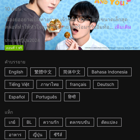
10 ตอน
เรื่องย่ออย่างเป็นทางการ: เจ้าของร้านอาหารขนาดเล็กสุด
หล่อที่ทำให้หัวใจลูกค้าละลายไปพร้อมๆกับอิ่มท้อ...
เพิ่มเติม
ประเทศญี่ปุ่น
2024
ตอนที่ 1 ฟรี
คำบรรยาย
English
繁體中文
简体中文
Bahasa Indonesia
Tiếng Việt
ภาษาไทย
français
Deutsch
Español
Português
हिन्दी
แท็ก
เกย์
BL
ความรัก
ตลกขบขัน
ดัดแปลง
อาหาร
ญี่ปุ่น
ซีรีส์