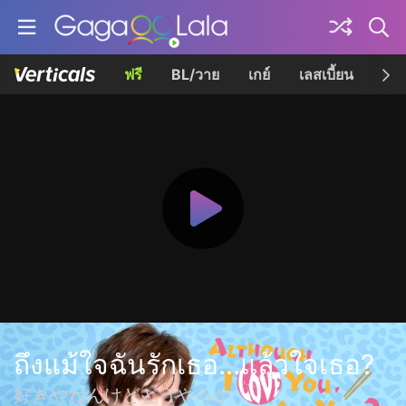
ฟรี
BL/วาย
เกย์
เลสเบี้ยน
เควี
ถึงแม้ใจฉันรักเธอ...แล้วใจเธอ?
好きやねんけどどうやろか