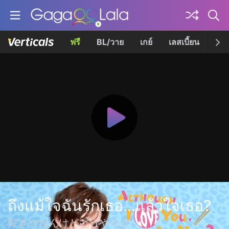
ฟรี
BL/วาย
เกย์
เลสเบี้ยน
เควี
ถึงแม้ใจฉันรักเธอ...แล้วใจเธอ?
好きやねんけどどうやろか