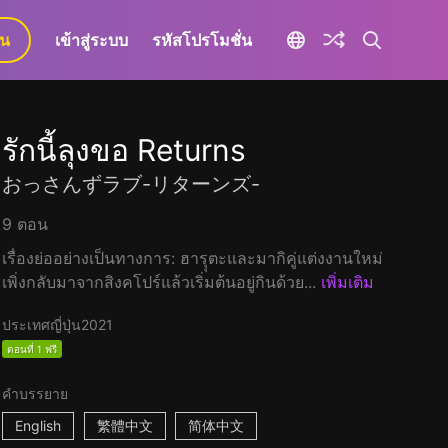
ยน
เข้าสู่ระบบ
รหัสโปรโมชั่น
รักนี้ลุงขอ Returns
おっさんずラブ-リターンズ-
9 ตอน
เรื่องย่ออย่างเป็นทางการ: ฮารุุตะและมากิคู่แต่งงานใหม่
เพิ่งกลับมาจากสิงคโปร์แล้วเริ่มต้นอยู่กินด้วย...
เพิ่มเติม
ประเทศญี่ปุ่น
2021
ตอนที่ 1 ฟรี
คำบรรยาย
English
繁體中文
简体中文