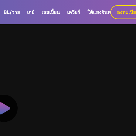
BL/วาย
เกย์
เลสเบี้ยน
เควียร์
ใต้แสงจันทร์
ลงทะเบี
GaLa+