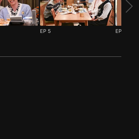
EP
5
EP
6