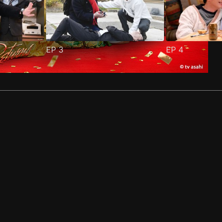
EP
3
EP
4