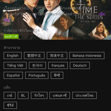
เรื่องย่ออย่างเป็นทางการ: "โฟม" นักแสดงหนุ่มชื่อดัง
เห็น"คริส"คนรัก ถูกวิสามัญต่อหน้าโดยตำรวจ จากคว...
เพิ่ม
เติม
ราชอาณาจักรไทย
2024
ตอนที่ 1 ฟรี
คำบรรยาย
English
繁體中文
简体中文
Bahasa Indonesia
Tiếng Việt
한국어
français
Deutsch
Español
Português
हिन्दी
แท็ก
เกย์
BL
รักใสๆ
แฟนตาซี
ประเทศไทย
ซีรีส์