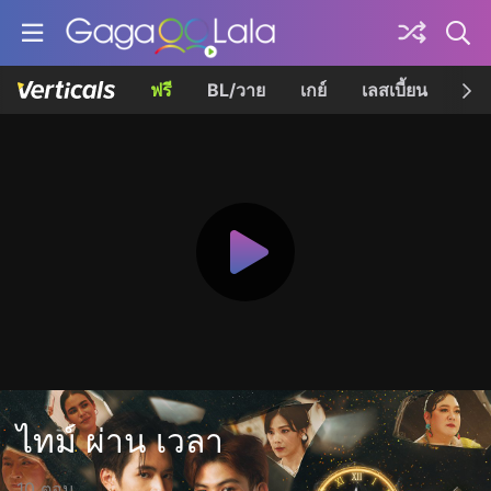
ฟรี
BL/วาย
เกย์
เลสเบี้ยน
เควี
ไทม์ ผ่าน เวลา
10 ตอน