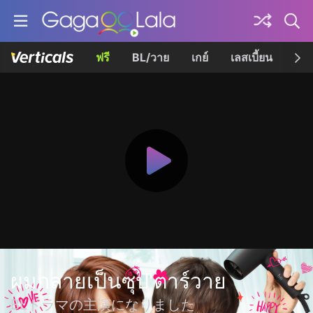
ฟรี
BL/วาย
เกย์
เลสเบี้ยน
เควี
ผมกลายเป็นซุป'ตาร์วาย
BLドラマの主演になりました