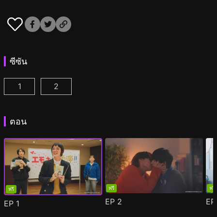
ซีซัน
1
2
ผมกลายเป็นซุป'ตาร์วาย ตอนที่ 1
ผมกลายเป็นซุป'ตาร์วาย ซีซั่น 2 ตอนที่ 1
(
)
(
)
ตอน
ฟรี
ฟรี
ฟรี
EP
2
E
EP
1