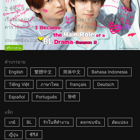
2 ซีซั่น 9 ตอน
เรื่องย่ออย่างเป็นทางการ: ยูอิชิโระและฮาจิเมะ สองหนุ่ม
ดาราดังดันถูกทาบทามให้มาเล่นซีรีส์วายสุดโด่งด...
เพิ่มเติม
ประเทศญี่ปุ่น
2023
ฟรีบางส่วน
คำบรรยาย
English
繁體中文
简体中文
Bahasa Indonesia
Tiếng Việt
ภาษาไทย
français
Deutsch
Español
Português
हिन्दी
แท็ก
เกย์
BL
รักในที่ทำงาน
ตลกขบขัน
ดัดแปลง
ญี่ปุ่น
ซีรีส์