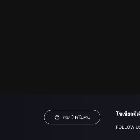
โซเชียลมีเด
รหัสโปรโมชั่น
FOLLOW U