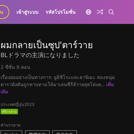
ยน
เข้าสู่ระบบ
รหัสโปรโมชั่น
ผมกลายเป็นซุป'ตาร์วาย
BLドラマの主演になりました
2 ซีซั่น 9 ตอน
เรื่องย่ออย่างเป็นทางการ: ยูอิชิโระและฮาจิเมะ สองหนุ่ม
ดาราดังดันถูกทาบทามให้มาเล่นซีรีส์วายสุดโด่งด...
เพิ่ม
เติม
ประเทศญี่ปุ่น
2023
ฟรีบางส่วน
คำบรรยาย