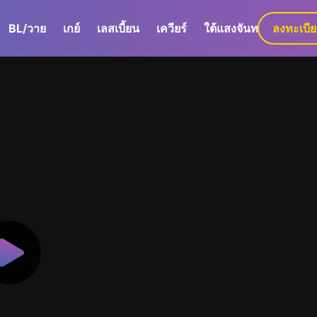
BL/วาย
เกย์
เลสเบี้ยน
เควียร์
ใต้แสงจันทร์
ลงทะเบี
GaLa+