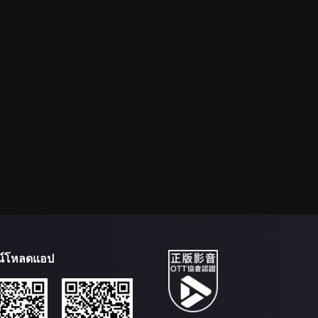
น์โหลดแอป