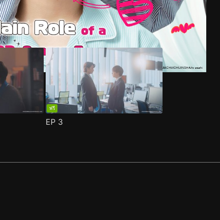
ฟรี
EP
3