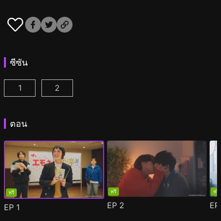
ซีซัน
1
2
ผมกลายเป็นซุป'ตาร์วาย ตอนที่ 1
ผมกลายเป็นซุป'ตาร์วาย ซีซั่น 2 ตอนที่ 1
(
)
(
)
ตอน
ฟรี
ฟรี
ฟรี
EP
2
E
EP
1