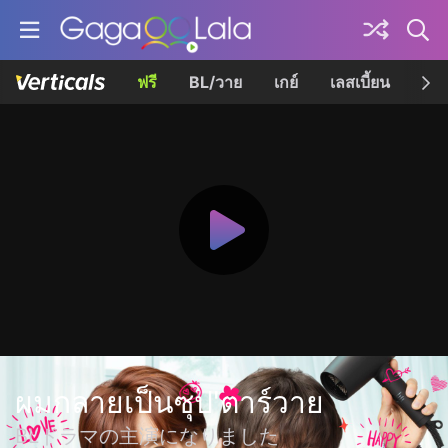
ฟรี
BL/วาย
เกย์
เลสเบี้ยน
เควี
ผมกลายเป็นซุป'ตาร์วาย
BLドラマの主演になりました