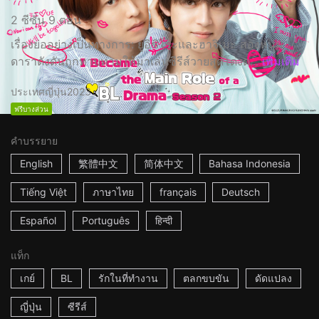
2 ซีซั่น 9 ตอน
เรื่องย่ออย่างเป็นทางการ: ยูอิชิโระและฮาจิเมะ สองหนุ่ม
ดาราดังดันถูกทาบทามให้มาเล่นซีรีส์วายสุดโด่งด...
เพิ่มเติม
ประเทศญี่ปุ่น
2023
ฟรีบางส่วน
คำบรรยาย
English
繁體中文
简体中文
Bahasa Indonesia
Tiếng Việt
ภาษาไทย
français
Deutsch
Español
Português
हिन्दी
แท็ก
เกย์
BL
รักในที่ทำงาน
ตลกขบขัน
ดัดแปลง
ญี่ปุ่น
ซีรีส์