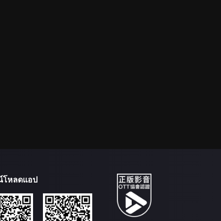
น์โหลดแอป