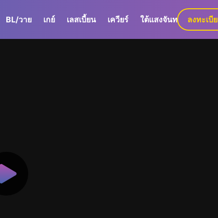
BL/วาย
เกย์
เลสเบี้ยน
เควียร์
ใต้แสงจันทร์
ลงทะเบี
GaLa+