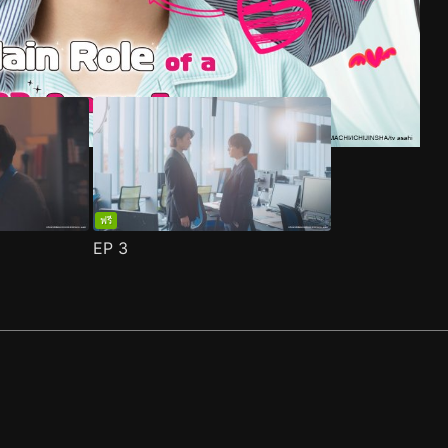
ฟรี
EP
3