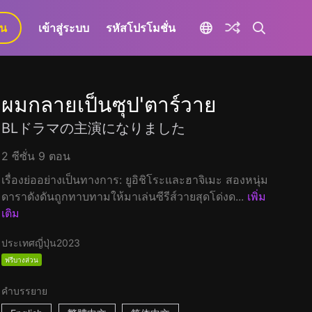
ยน
เข้าสู่ระบบ
รหัสโปรโมชั่น
ผมกลายเป็นซุป'ตาร์วาย
BLドラマの主演になりました
2 ซีซั่น 9 ตอน
เรื่องย่ออย่างเป็นทางการ: ยูอิชิโระและฮาจิเมะ สองหนุ่ม
ดาราดังดันถูกทาบทามให้มาเล่นซีรีส์วายสุดโด่งด...
เพิ่ม
เติม
ประเทศญี่ปุ่น
2023
ฟรีบางส่วน
คำบรรยาย