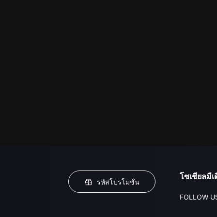
โซเชียลมีเด
รหัสโปรโมชั่น
FOLLOW U