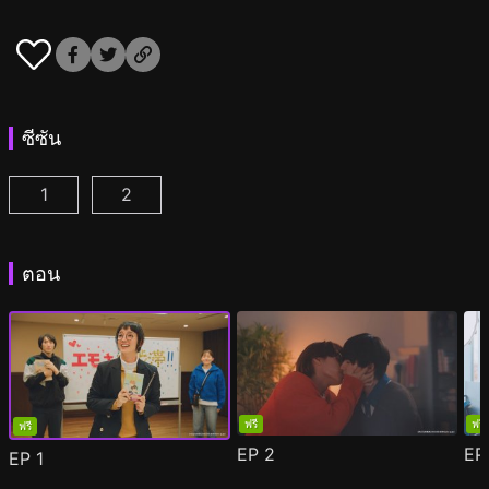
ซีซัน
1
2
ผมกลายเป็นซุป'ตาร์วาย ตอนที่ 1
ผมกลายเป็นซุป'ตาร์วาย ซีซั่น 2 ตอนที่ 1
(
)
(
)
ตอน
ฟรี
ฟรี
ฟรี
EP
2
E
EP
1