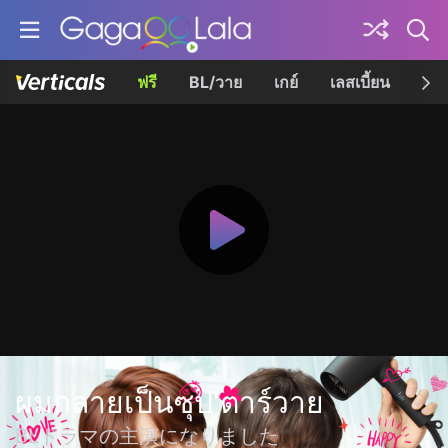
ฟรี
BL/วาย
เกย์
เลสเบี้ยน
เควี
ผมกลายเป็นซุป'ตาร์วาย
BLドラマの主演になりました