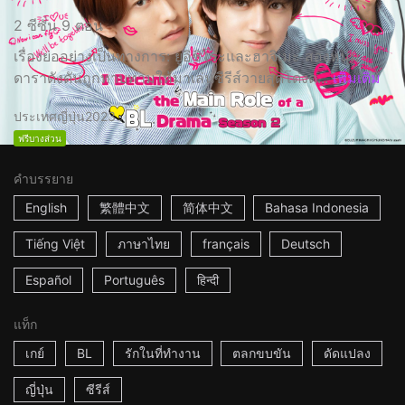
2 ซีซั่น 9 ตอน
เรื่องย่ออย่างเป็นทางการ: ยูอิชิโระและฮาจิเมะ สองหนุ่ม
ดาราดังดันถูกทาบทามให้มาเล่นซีรีส์วายสุดโด่งด...
เพิ่มเติม
ประเทศญี่ปุ่น
2023
ฟรีบางส่วน
คำบรรยาย
English
繁體中文
简体中文
Bahasa Indonesia
Tiếng Việt
ภาษาไทย
français
Deutsch
Español
Português
हिन्दी
แท็ก
เกย์
BL
รักในที่ทำงาน
ตลกขบขัน
ดัดแปลง
ญี่ปุ่น
ซีรีส์