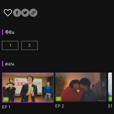
ซีซัน
1
2
ผมกลายเป็นซุป'ตาร์วาย ตอนที่ 1
ผมกลายเป็นซุป'ตาร์วาย ซีซั่น 2 ตอนที่ 1
(
)
(
)
ตอน
ฟรี
ฟรี
ฟรี
EP
2
E
EP
1