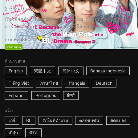
2 ซีซั่น 9 ตอน
เรื่องย่ออย่างเป็นทางการ: ยูอิชิโระและฮาจิเมะ สองหนุ่ม
ดาราดังดันถูกทาบทามให้มาเล่นซีรีส์วายสุดโด่งด...
เพิ่มเติม
ประเทศญี่ปุ่น
2023
ฟรีบางส่วน
คำบรรยาย
English
繁體中文
简体中文
Bahasa Indonesia
Tiếng Việt
ภาษาไทย
français
Deutsch
Español
Português
हिन्दी
แท็ก
เกย์
BL
รักในที่ทำงาน
ตลกขบขัน
ดัดแปลง
ญี่ปุ่น
ซีรีส์