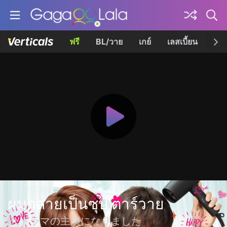
ฟรี
BL/วาย
เกย์
เลสเบี้ยน
เควี
ผมกลายเป็นซุป'ตาร์วาย
BLドラマの主演になりました