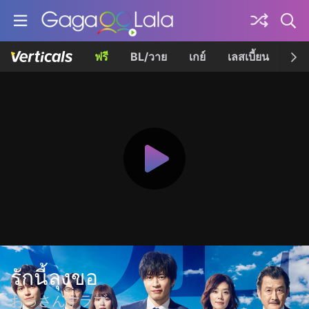
ฟรี
BL/วาย
เกย์
เลสเบี้ยน
เควี
รักนี้ลุงขอ
おっさんずラブ