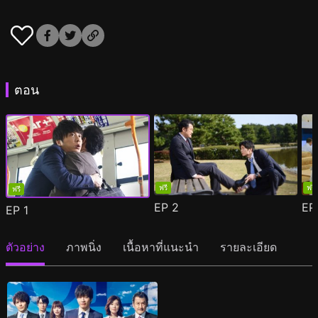
ตอน
ฟรี
ฟรี
ฟรี
EP
2
E
EP
1
ตัวอย่าง
ภาพนิ่ง
เนื้อหาที่แนะนำ
รายละเอียด