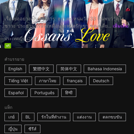
7 ตอน
เรื่องย่ออย่างเป็นทางการ: ฮารุตะ หนุ่มวัย 33 ค้นพบว่าคุโร
ซาวะ ประธานบริษัทเหมือนจะหลงรักเขา ขณะเดีย...
เพิ่มเติม
ประเทศญี่ปุ่น
2018
ฟรี
คำบรรยาย
English
繁體中文
简体中文
Bahasa Indonesia
Tiếng Việt
ภาษาไทย
français
Deutsch
Español
Português
हिन्दी
แท็ก
เกย์
BL
รักในที่ทำงาน
แต่งงาน
ตลกขบขัน
ญี่ปุ่น
ซีรีส์