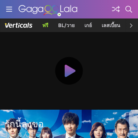
ฟรี
BL/วาย
เกย์
เลสเบี้ยน
เควี
รักนี้ลุงขอ
おっさんずラブ