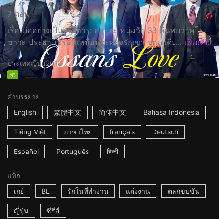
7 ตอน
เรื่องย่ออย่างเป็นทางการ: ฮารุตะ หนุ่มวัย 33 ค้นพบว่าคุโร
ซาวะ ประธานบริษัทเหมือนจะหลงรักเขา ขณะเดีย...
เพิ่มเติม
ประเทศญี่ปุ่น
2018
ฟรี
คำบรรยาย
English
繁體中文
简体中文
Bahasa Indonesia
Tiếng Việt
ภาษาไทย
français
Deutsch
Español
Português
हिन्दी
แท็ก
เกย์
BL
รักในที่ทำงาน
แต่งงาน
ตลกขบขัน
ญี่ปุ่น
ซีรีส์