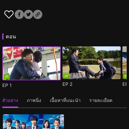
ตอน
ฟรี
ฟรี
ฟรี
EP
2
E
EP
1
ตัวอย่าง
ภาพนิ่ง
เนื้อหาที่แนะนำ
รายละเอียด