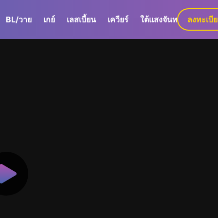
BL/วาย
เกย์
เลสเบี้ยน
เควียร์
ใต้แสงจันทร์
ลงทะเบี
GaLa+