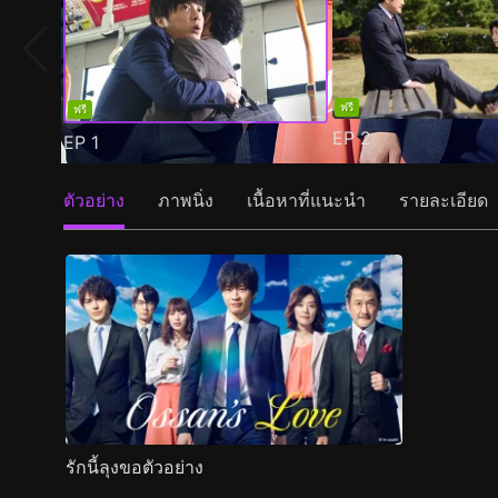
ฟรี
ฟรี
EP
2
EP
1
ตัวอย่าง
ภาพนิ่ง
เนื้อหาที่แนะนำ
รายละเอียด
รักนี้ลุงขอตัวอย่าง