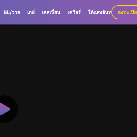
BL/วาย
เกย์
เลสเบี้ยน
เควียร์
ใต้แสงจันทร์
ลงทะเบี
GaLa+