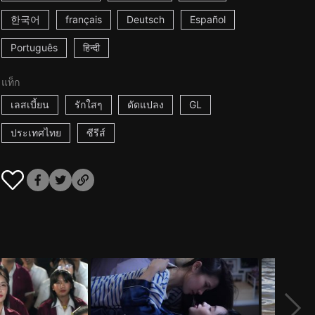
한국어
français
Deutsch
Español
Português
हिन्दी
แท็ก
เลสเบี้ยน
รักใสๆ
ดัดแปลง
GL
ประเทศไทย
ซีรีส์