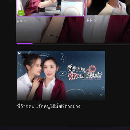
ฟรี
EP
2
EP
1
ตัวอย่าง
ภาพนิ่ง
เนื้อหาที่แนะนำ
รายละเอียด
พี่ว้ากคะ…รักหนูได้มั้ย!?ตัวอย่าง