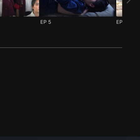
EP
5
EP
6