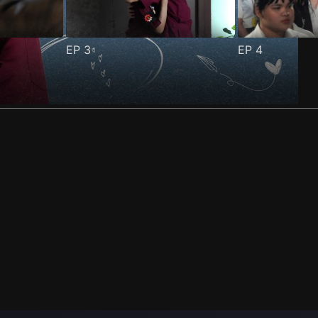
EP
3
EP
4