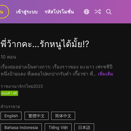
ยน
เข้าสู่ระบบ
รหัสโปรโมชั่น
พี่ว้ากคะ…รักหนูได้มั้ย!?
10 ตอน
เรื่องย่ออย่างเป็นทางการ: เรื่องราวของ มะนาว เฟรชชีปี
หนึ่งป้ายแดง ที่เผลอไปตกปากรับคำ เกี๊ยวซ่า พี่...
เพิ่มเติม
ราชอาณาจักรไทย
2023
ตอนที่ 1 ฟรี
คำบรรยาย
English
繁體中文
简体中文
Bahasa Indonesia
Tiếng Việt
日本語