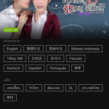
เรื่องย่ออย่างเป็นทางการ: เรื่องราวของ มะนาว เฟรชชีปีหนึ่ง
ป้ายแดง ที่เผลอไปตกปากรับคำ เกี๊ยวซ่า พี่...
เพิ่มเติม
ราชอาณาจักรไทย
2023
ตอนที่ 1 ฟรี
คำบรรยาย
English
繁體中文
简体中文
Bahasa Indonesia
Tiếng Việt
日本語
한국어
français
Deutsch
Español
Português
हिन्दी
แท็ก
เลสเบี้ยน
รักใสๆ
ดัดแปลง
GL
ประเทศไทย
ซีรีส์