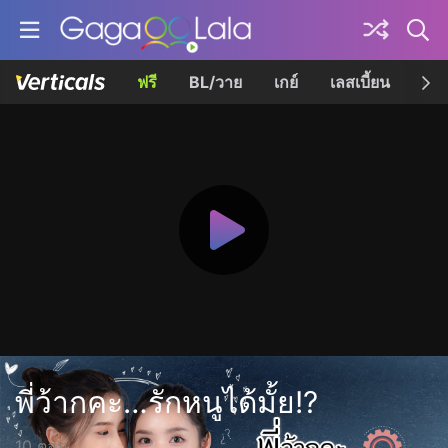
ฟรี
BL/วาย
เกย์
เลสเบี้ยน
เควี
พี่ว้ากคะ…รักหนูได้มั้ย!?
10 ตอน