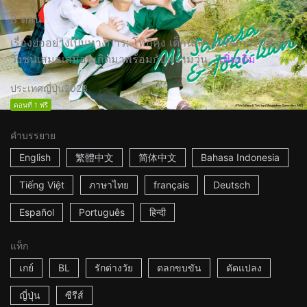
8 ตอน
เรื่องย่ออย่างเป็นทางการ: โทกิคุง เด็กนักเรียนที่มักจะมีปัญหา
วิ่งชนเสมอเสมือนเกิดมาพร้อมกับความวุ่น...
เพิ่มเติม
ประเทศญี่ปุ่น
2023
ตอนที่ 1 ฟรี
คำบรรยาย
English
繁體中文
简体中文
Bahasa Indonesia
Tiếng Việt
ภาษาไทย
français
Deutsch
Español
Português
हिन्दी
แท็ก
เกย์
BL
รักต่างวัย
ตลกขบขัน
ดัดแปลง
ญี่ปุ่น
ซีรีส์