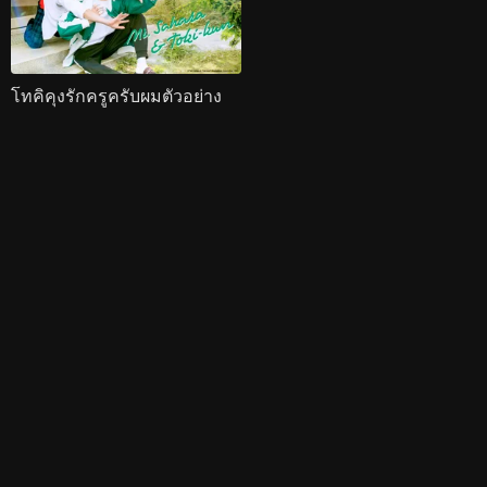
โทคิคุงรักครูครับผมตัวอย่าง