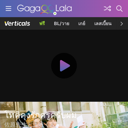
ฟรี
BL/วาย
เกย์
เลสเบี้ยน
เควี
โทคิคุงรักครูครับผม
佐原先生と土岐くん