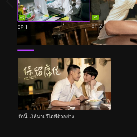
ฟรี
ฟรี
EP
2
EP
1
ตัวอย่าง
ภาพนิ่ง
เนื้อหาที่แนะนำ
รายละเอียด
รักนี้...ให้นายวีไอพีตัวอย่าง