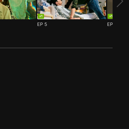
ฟรี
ฟรี
EP
5
EP
6