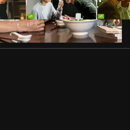
ฟรี
ฟรี
EP
3
EP
4