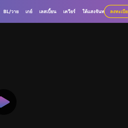
BL/วาย
เกย์
เลสเบี้ยน
เควียร์
ใต้แสงจันทร์
ลงทะเบี
GaLa+