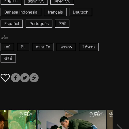
English
繁體中文
简体中文
Bahasa Indonesia
français
Deutsch
Español
Português
हिन्दी
แท็ก
เกย์
BL
ความรัก
อาหาร
ไต้หวัน
ซีรีส์