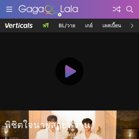
ฟรี
BL/วาย
เกย์
เลสเบี้ยน
เควี
พิชิตใจนายสายหวาน
6 ตอน