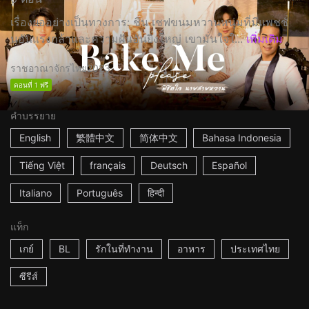
เรื่องย่ออย่างเป็นทางการ: ชิน เชฟขนมหวานหนุ่มที่มีแพชชั่
นอันแรงกล้าและความฝันอันยิ่งใหญ่ เขามั่นใจใ...
เพิ่มเติม
ราชอาณาจักรไทย
2023
ตอนที่ 1 ฟรี
คำบรรยาย
English
繁體中文
简体中文
Bahasa Indonesia
Tiếng Việt
français
Deutsch
Español
Italiano
Português
हिन्दी
แท็ก
เกย์
BL
รักในที่ทำงาน
อาหาร
ประเทศไทย
ซีรีส์