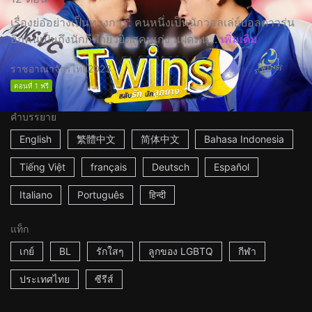
เรื่องย่ออย่างเป็นทางการ: คนหนึ่งเป็นนักวอลเล่ย์บอลดาวรุ่น
อีกคนเป็นถึงนักกีฬายิวยิตสูคนเก่ง แฝดหนุ...
เพิ่มเติม
ราชอาณาจักรไทย
2023
ตอนที่ 1 ฟรี
คำบรรยาย
English
繁體中文
简体中文
Bahasa Indonesia
Tiếng Việt
français
Deutsch
Español
Italiano
Português
हिन्दी
แท็ก
เกย์
BL
รักใสๆ
ลูกของ LGBTQ
กีฬา
ประเทศไทย
ซีรีส์