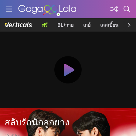
ฟรี
BL/วาย
เกย์
เลสเบี้ยน
เควี
สลับรักนักลูกยาง
12 ตอน