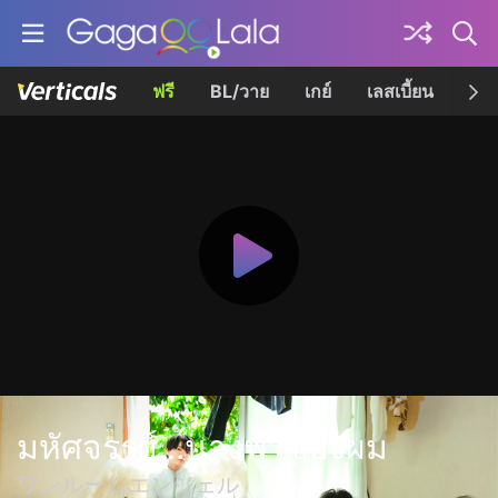
ฟรี
BL/วาย
เกย์
เลสเบี้ยน
เควี
มหัศจรรย์...นางฟ้าของผม
ワンルームエンジェル