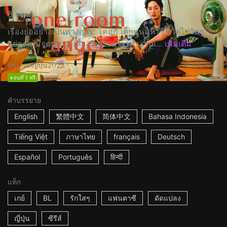
6 ตอน
เรื่องย่ออย่างเป็นทางการ: โคอูกิ เด็กหนุ่มที่ใช้ชีวิตไปวันๆ
อย่างไม่มีจุดหมาย เลี้ยงชีพด้วยการทำงานเ...
เพิ่มเติม
ประเทศญี่ปุ่น
2023
ตอนที่ 1 ฟรี
คำบรรยาย
English
繁體中文
简体中文
Bahasa Indonesia
Tiếng Việt
ภาษาไทย
français
Deutsch
Español
Português
हिन्दी
แท็ก
เกย์
BL
รักใสๆ
แฟนตาซี
ดัดแปลง
ญี่ปุ่น
ซีรีส์