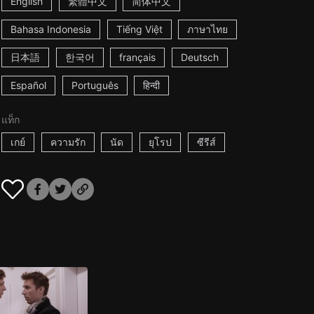
English
繁體中文
简体中文
Bahasa Indonesia
Tiếng Việt
ภาษาไทย
日本語
한국어
français
Deutsch
Español
Português
हिन्दी
แท็ก
เกย์
ความรัก
นัด
ยุโรป
ซีรีส์