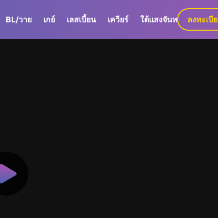
BL/วาย
เกย์
เลสเบี้ยน
เควียร์
ใต้แสงจันทร์
ลงทะเบี
GaLa+