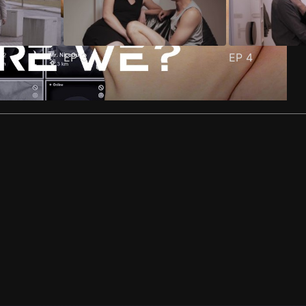
EP
3
EP
4