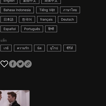
English
繁體中文
简体中文
Bahasa Indonesia
Tiếng Việt
ภาษาไทย
日本語
한국어
français
Deutsch
Español
Português
हिन्दी
แท็ก
เกย์
ความรัก
นัด
ยุโรป
ซีรีส์