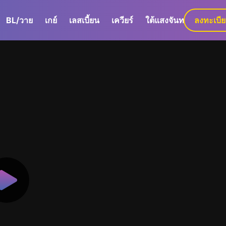
BL/วาย
เกย์
เลสเบี้ยน
เควียร์
ใต้แสงจันทร์
ลงทะเบี
GaLa+