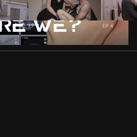
EP
3
EP
4