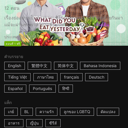
12 ตอน
เรื่องย่ออย่างเป็นทางการ: ชิโระและเคนจิ ใช้ชีวิตคู่ด้วยกันมา
แม้จะผ่านช่วงเวลายากลำบากกันมาบ้าง แต่...
เพิ่มเติม
ประเทศญี่ปุ่น
2023
ตอนที่ 1 ฟรี
คำบรรยาย
English
繁體中文
简体中文
Bahasa Indonesia
Tiếng Việt
ภาษาไทย
français
Deutsch
Español
Português
हिन्दी
แท็ก
เกย์
BL
ความรัก
ลูกของ LGBTQ
ดัดแปลง
อาหาร
ญี่ปุ่น
ซีรีส์