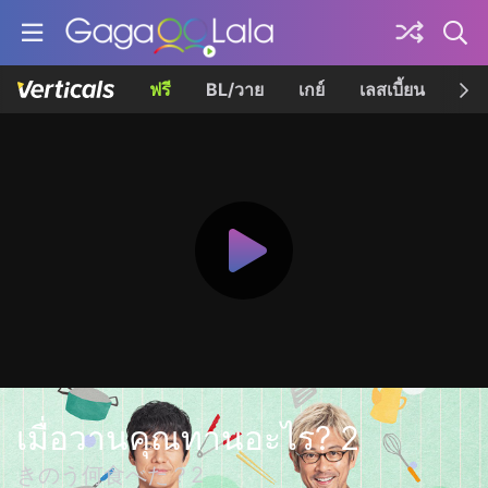
ฟรี
BL/วาย
เกย์
เลสเบี้ยน
เควี
เมื่อวานคุณทานอะไร? 2
きのう何食べた？2