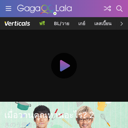
ฟรี
BL/วาย
เกย์
เลสเบี้ยน
เควี
เมื่อวานคุณทานอะไร? 2
きのう何食べた？2