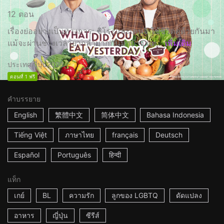
12 ตอน
เรื่องย่ออย่างเป็นทางการ: ชิโระและเคนจิ ใช้ชีวิตคู่ด้วยกันมา
แม้จะผ่านช่วงเวลายากลำบากกันมาบ้าง แต่...
เพิ่มเติม
ประเทศญี่ปุ่น
2023
ตอนที่ 1 ฟรี
คำบรรยาย
English
繁體中文
简体中文
Bahasa Indonesia
Tiếng Việt
ภาษาไทย
français
Deutsch
Español
Português
हिन्दी
แท็ก
เกย์
BL
ความรัก
ลูกของ LGBTQ
ดัดแปลง
อาหาร
ญี่ปุ่น
ซีรีส์