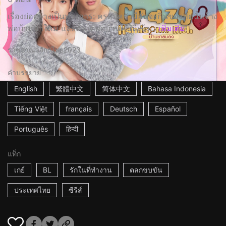
เรื่องย่ออย่างเป็นทางการ: ครอบครัวมีอันจะกินของทัตนั้นจ้าง
พ่อบ้านมาใหม่ และตั้งแต่พ่อบ้านคนนี้เข้า...
เพิ่มเติม
ราชอาณาจักรไทย
2023
คำบรรยาย
English
繁體中文
简体中文
Bahasa Indonesia
Tiếng Việt
français
Deutsch
Español
Português
हिन्दी
แท็ก
เกย์
BL
รักในที่ทำงาน
ตลกขบขัน
ประเทศไทย
ซีรีส์