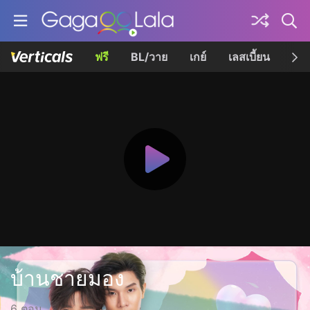
ฟรี
BL/วาย
เกย์
เลสเบี้ยน
เควี
บ้านชายมอง
6 ตอน