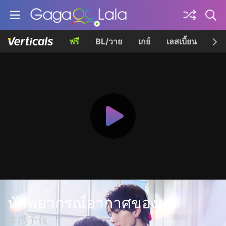
ฟรี
BL/วาย
เกย์
เลสเบี้ยน
เควี
นักพยากรณ์อากาศของผม
体感予報