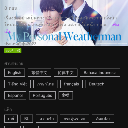
8 ตอน
เรื่องย่ออย่างเป็นทางการ: เซงาซากิ หนุ่มนักพยากรณ์หน้า
ใหม่แสนอ่อนโยนที่กำลังมาแรง แต่ภายใต้หน้ากากแ...
เพิ่ม
เติม
ประเทศญี่ปุ่น
2023
ตอนที่ 1 ฟรี
คำบรรยาย
English
繁體中文
简体中文
Bahasa Indonesia
Tiếng Việt
ภาษาไทย
français
Deutsch
Español
Português
हिन्दी
แท็ก
เกย์
BL
ความรัก
กระตุ้นราคะ
ดัดแปลง