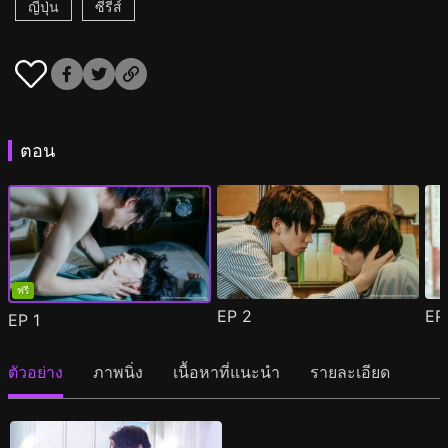
ญี่ปุ่น
ซีรีส์
ตอน
ฟรี
EP
2
E
EP
1
ตัวอย่าง
ภาพนิ่ง
เนื้อหาที่แนะนำ
รายละเอียด